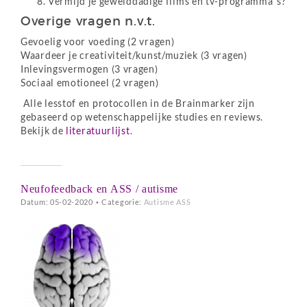
Vermijd je gewelddadige films en tv-programma’s?
Overige vragen n.v.t.
Gevoelig voor voeding (2 vragen)
Waardeer je creativiteit/kunst/muziek (3 vragen)
Inlevingsvermogen (3 vragen)
Sociaal emotioneel (2 vragen)
Alle lesstof en protocollen in de Brainmarker zijn
gebaseerd op wetenschappelijke studies en reviews.
Bekijk de
literatuurlijst
.
Neufofeedback en ASS / autisme
Datum: 05-02-2020
•
Categorie:
Autisme ASS