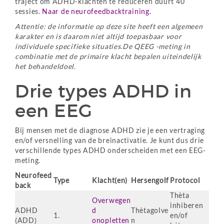
traject om ADHD-klachten te reduceren duurt 40
sessies.
Naar de neurofeedbacktraining.
Attentie: de informatie op deze site heeft een algemeen
karakter en is daarom niet altijd toepasbaar voor
individuele specifieke situaties.De QEEG -meting in
combinatie met de primaire klacht bepalen uiteindelijk
het behandeldoel.
Drie types ADHD in
een EEG
Bij mensen met de diagnose ADHD zie je een vertraging
en/of versnelling van de breinactivatie. Je kunt dus drie
verschillende types ADHD onderscheiden met een EEG-
meting.
Neurofeed
Type
Klacht(en)
Hersengolf
Protocol
back
Thèta
Overwegen
inhiberen
ADHD
d
Thètagolve
1.
en/of
(ADD)
onopletten
n