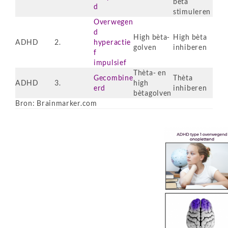
bèta
d
stimuleren
Overwegen
d
High bèta-
High bèta
ADHD
2.
hyperactie
golven
inhiberen
f
impulsief
Thèta- en
Gecombine
Thèta
ADHD
3.
high
erd
inhiberen
bètagolven
Bron: Brainmarker.com