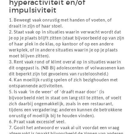
hyperactiviteit en/of
impulsiviteit
1. Beweegt vaak onrustig met handen of voeten, of
draait in zijn of haar stoel.
2. Staat vaak op in situaties waarin verwacht wordt dat
je op je plaats blijft zitten (staat bijvoorbeeld op van zijn
of haar plek in de klas, op kantoor of op een andere
werkplek, of in andere situaties waarin je op je plaats
moet blijven zitten).
3. Rent vaak rond of klimt overal op in situaties waarin
dit ongepast is. (NB Bij adolescenten of volwassenen kan
dit beperkt zijn tot gevoelens van rusteloosheid.)
4. Kan moeilijk rustig spelen of zich bezighouden met
ontspannende activiteiten.
5. Is vaak ‘in de weer’ of ‘draaft maar door’ (is
bijvoorbeeld niet in staat om lang stil te zitten, of voelt
zich daarbij ongemakkelijk, zoals in een restaurant,
tijdens een vergadering; anderen kunnen de betrokkene
onrustig of moeilijk bij te houden vinden).
6. Praat vaak excessief veel.
7. Gooit het antwoord er vaak al uit voordat een vraag
afgemaakt is (maakt bijvoorbeeld de zinnen van anderen